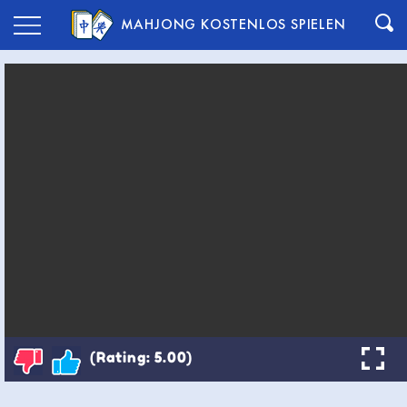
MAHJONG KOSTENLOS SPIELEN
(Rating: 5.00)