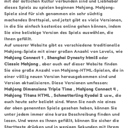
mit der östlichen Kultur verbunden sind und Liebhaber
dieses Spiels zu spielen beginnen Mahjong. Mahjong-
Spiele sind für sich genommen ein sehr süchtig
machendes Brettspiel, und jetzt gibt es viele Versionen,
in die Sie einfach kostenlos online gehen können, indem
Sie eine beliebige Version des Spiels auswählen, die
Ihnen gefällt.
Auf unserer Website gibt es verschiedene traditionelle
Mahjong-Spiele mit einer großen Anzahl von Levels, wie
Mahjong Connect 1
,
Shanghai Dynasty html5
oder
Classic Mahjong
, aber auch auf dieser Website finden
Sie eine große Anzahl von Mahjong-HTML-Spielen, die in
einer völlig neuen Version herausgekommen sind und
Version aktualisieren. Diese Versionen umfassen:
Mahjong Dimensions Triple Time
,
Mahjong Connect 4
,
Mahjong Titans HTML
,
Schmetterling Kyodai 2
usw., die
auch heute sehr beliebt sind. Wenn Sie noch nie eines
der oben genannten Spiele gesehen haben, können Sie
unter jedem immer eine kurze Beschreibung finden und
lesen. Und wenn es Ihnen gefällt, können Sie sicher die
Starttaste drücken und in wenigen Sekunden mit Ihrem