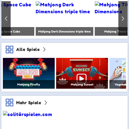
ng Space Cube
Mahjong Dark Dimensions triple time
Mahjong Titans D
Alle Spiele
Mahjong Firefly
Mahjong Sunset
Vegetable
Mehr Spiele