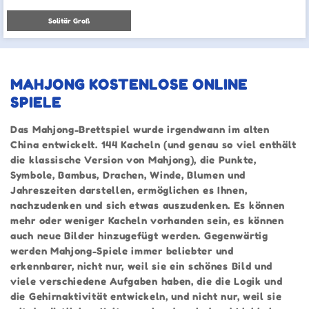
Solitär Groß
MAHJONG KOSTENLOSE ONLINE
SPIELE
Das Mahjong-Brettspiel wurde irgendwann im alten
China entwickelt. 144 Kacheln (und genau so viel enthält
die klassische Version von Mahjong), die Punkte,
Symbole, Bambus, Drachen, Winde, Blumen und
Jahreszeiten darstellen, ermöglichen es Ihnen,
nachzudenken und sich etwas auszudenken. Es können
mehr oder weniger Kacheln vorhanden sein, es können
auch neue Bilder hinzugefügt werden. Gegenwärtig
werden Mahjong-Spiele immer beliebter und
erkennbarer, nicht nur, weil sie ein schönes Bild und
viele verschiedene Aufgaben haben, die die Logik und
die Gehirnaktivität entwickeln, und nicht nur, weil sie