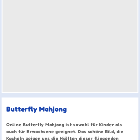
Butterfly Mahjong
Online Butterfly Mahjong ist sowohl für Kinder als
auch für Erwachsene geeignet. Das schöne Bild, die
Kacheln zeigen uns die Hälften dieser fliegenden