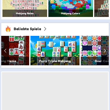
Mahjong Relax
Mahjong Colors
R
Beliebte Spiele
jong Mania
Fairy Triple Mahjong
Onet Con