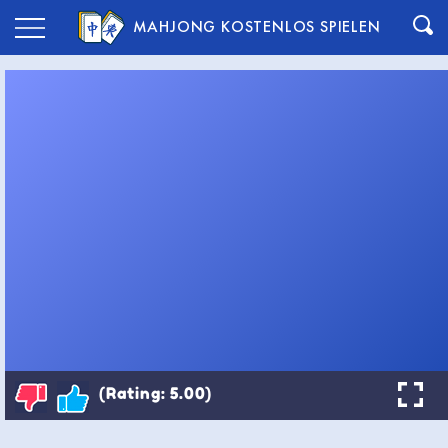
MAHJONG KOSTENLOS SPIELEN
(Rating: 5.00)