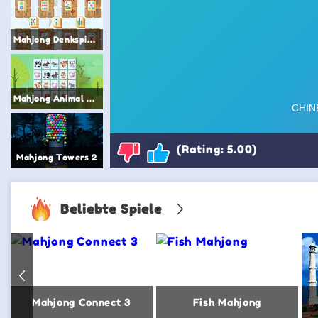
Mahjong Denkspiele
Mahjong Animal Connect 2
(Rating: 5.00)
Mahjong Towers 2
Beliebte Spiele
Mahjong Connect 3
Fish Mahjong