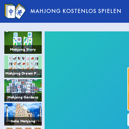
MAHJONG KOSTENLOS SPIELEN
Mahjong Story
Mahjong Dream Pet Link 3
Mahjong Gardens
India Mahjong