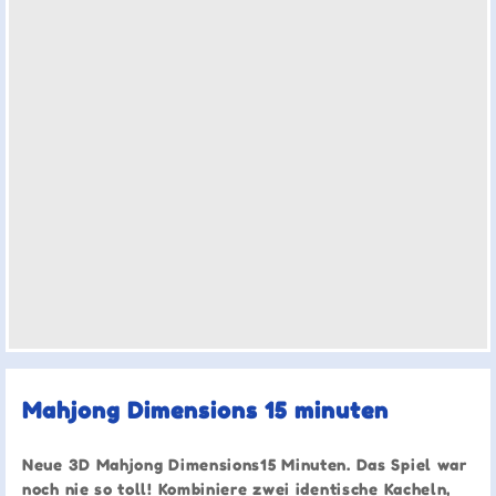
Mahjong Dimensions 15 minuten
Neue 3D Mahjong Dimensions15 Minuten. Das Spiel war
noch nie so toll! Kombiniere zwei identische Kacheln,