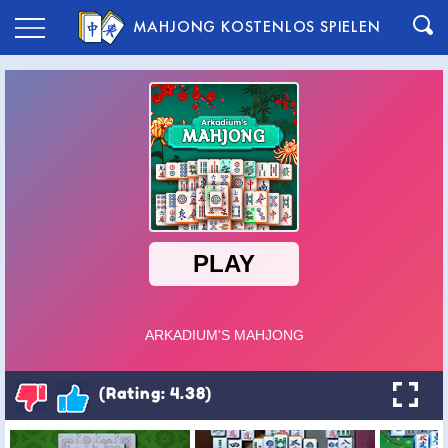
MAHJONG KOSTENLOS SPIELEN
(Rating: 4.38)