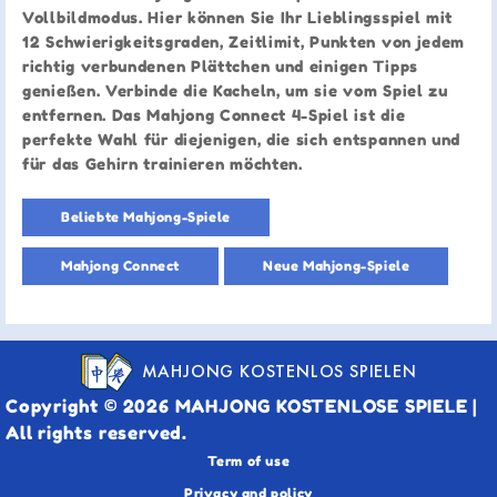
Vollbildmodus. Hier können Sie Ihr Lieblingsspiel mit
12 Schwierigkeitsgraden, Zeitlimit, Punkten von jedem
richtig verbundenen Plättchen und einigen Tipps
genießen. Verbinde die Kacheln, um sie vom Spiel zu
entfernen. Das Mahjong Connect 4-Spiel ist die
perfekte Wahl für diejenigen, die sich entspannen und
für das Gehirn trainieren möchten.
Beliebte Mahjong-Spiele
Mahjong Connect
Neue Mahjong-Spiele
MAHJONG KOSTENLOS SPIELEN
Copyright © 2026 MAHJONG KOSTENLOSE SPIELE |
All rights reserved.
Term of use
Privacy and policy