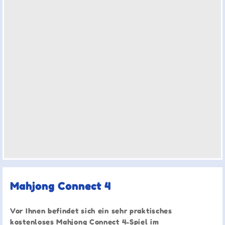
Mahjong Connect 4
Vor Ihnen befindet sich ein sehr praktisches
kostenloses Mahjong Connect 4-Spiel im